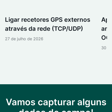
Ligar recetores GPS externos
Apr
através da rede (TCP/UDP)
ant
OGC
27 de julho de 2026
30 de
Vamos capturar alguns