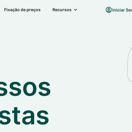
Fixação de preços
Recursos
Iniciar S
ssos
istas