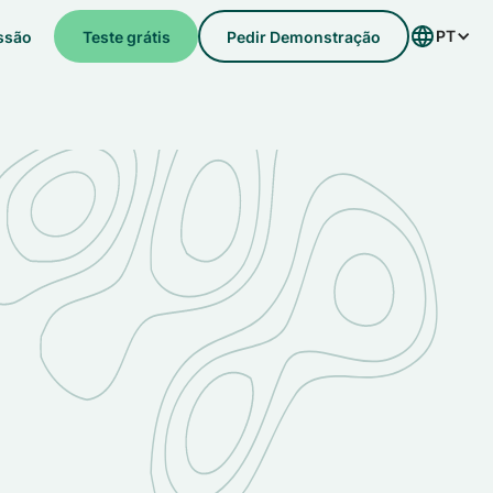
PT
essão
Teste grátis
Pedir Demonstração