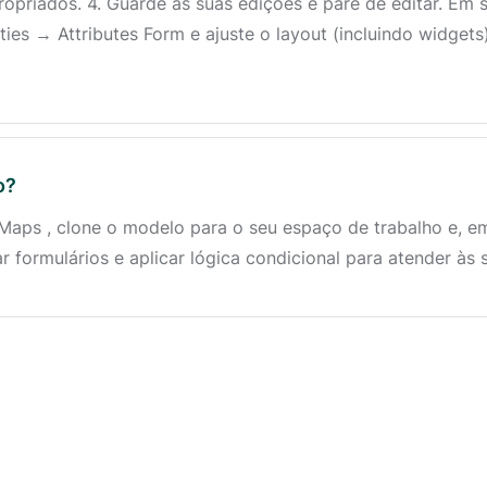
opriados. 4. Guarde as suas edições e pare de editar. Em
ties → Attributes Form e ajuste o layout (incluindo widget
o?
Maps , clone o modelo para o seu espaço de trabalho e, em
r formulários e aplicar lógica condicional para atender às 