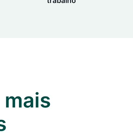
trabalho
 mais
s