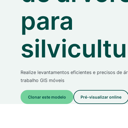
para
silvicult
Realize levantamentos eficientes e precisos de á
trabalho GIS móveis
Clonar este modelo
Pré-visualizar online