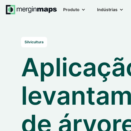
Produto
Indústrias
Silvicultura
Aplicaçã
levanta
de árvor