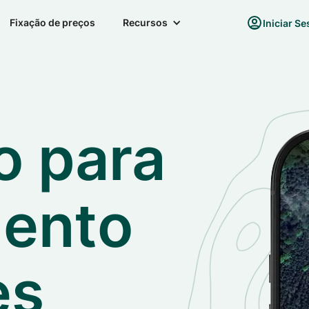
Fixação de preços
Recursos
Iniciar S
o para
mento
es