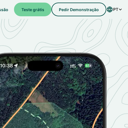
PT
essão
Teste grátis
Pedir Demonstração